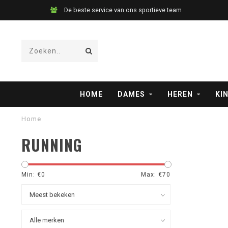
De beste service van ons sportieve team
HOME
DAMES
HEREN
KI
Home
RUNNING
Min: €
0
Max: €
70