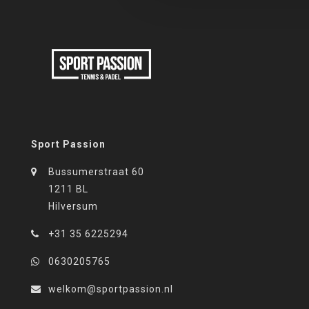
Bij Sport P
inkopers ho
ben je verz
aanbieden.
BESTE
Ga nu op zo
Sport Passion
hand van o
nodigen we 
Bussumerstraat 60
met ons op,
1211 BL
Hilversum
+31 35 6225294
0630205765
welkom@sportpassion.nl