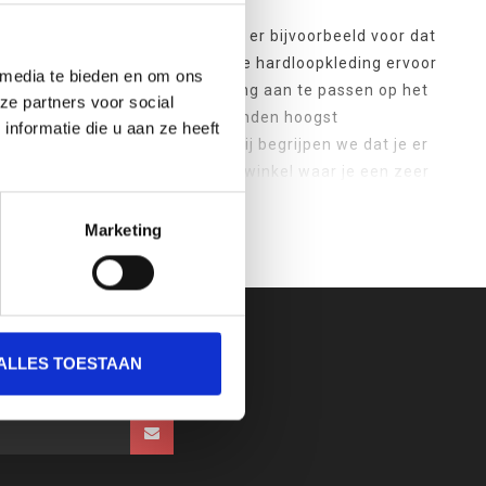
zorgt de juiste hardloopkleding er bijvoorbeeld voor dat
ht
en
ademt
. Ook zorgt de juiste hardloopkleding ervoor
 media te bieden en om ons
ast is het belangrijk om je kleding aan te passen op het
ze partners voor social
aag je in de koude en natte maanden hoogst
nformatie die u aan ze heeft
liever luchtige kleding. Daarbij begrijpen we dat je er
assion is een professionele sportwinkel waar je een zeer
entiële punten afvinken. Naast sportkleding voor heren,
nderen
. Kan jij ook niet wachten om flink wat kilometers
Marketing
 je hardloopuitrusting compleet te maken. Zo verkopen
ALLES TOESTAAN
. Ook hierbij bieden we weer een hele ruime keuze. Van
als de
Under Armour Storm handschoenen
. Kortom, je
R HARDLOOPKLEDING