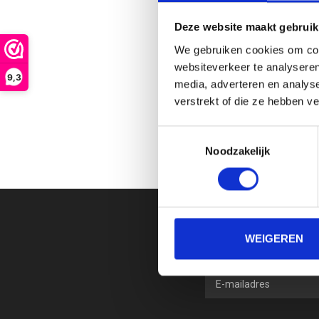
Rennen met 
Deze website maakt gebruik
je het lang
We gebruiken cookies om cont
dat je er vr
websiteverkeer te analyseren
seizoen. Vo
9,3
media, adverteren en analys
waarschijnl
verstrekt of die ze hebben v
ten alle tij
groot assor
Toestemmingsselectie
verkopen w
Noodzakelijk
af te legge
VAN T
Naast hardl
WEIGEREN
we de juist
lichte har
kunt erop r
DE BE