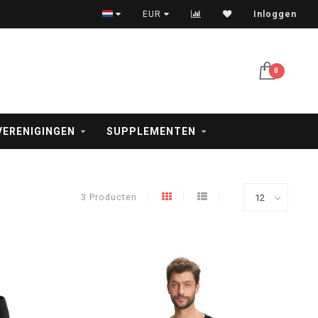
Veilig betalen met iDeal, creditcard en PayPal
EUR
Inloggen
0
VERENIGINGEN
SUPPLEMENTEN
3 Producten