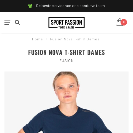
De beste service van ons sportieve team
0
Home
/
Fusion Nova T-shirt Dames
FUSION NOVA T-SHIRT DAMES
FUSION