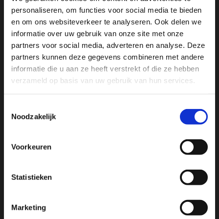
SCHRIJF JE IN VOOR ONZE NIEUWSBRIEF
personaliseren, om functies voor social media te bieden
En ontvang direct 10% korting in onze webwinkel
en om ons websiteverkeer te analyseren. Ook delen we
informatie over uw gebruik van onze site met onze
partners voor social media, adverteren en analyse. Deze
partners kunnen deze gegevens combineren met andere
informatie die u aan ze heeft verstrekt of die ze hebben
verzameld op basis van uw gebruik van hun services.
Toestemmingsselectie
Noodzakelijk
Voorkeuren
Sport Passion
Statistieken
Bussumerstraat 60
1211 BL
Marketing
Hilversum