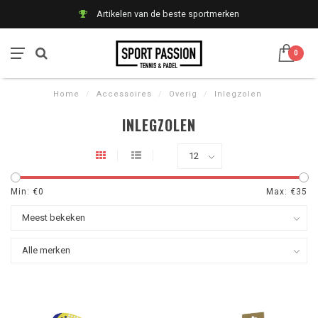
Artikelen van de beste sportmerken
0
Home
/
Accessoires
/
Overig
/
Inlegzolen
INLEGZOLEN
Min: €
0
Max: €
35