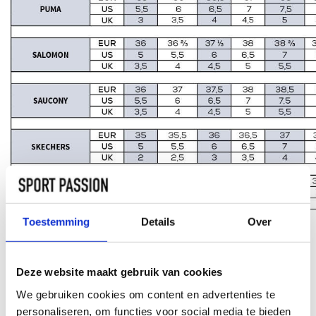
Toestemming
Details
Over
2 HOE MEET IK DE MAAT VAN MIJN VOET VOOR
DE JUISTE SPORTSCHOEN
Deze website maakt gebruik van cookies
2.1 Welke sportschoenmaat heb ik nodig
We gebruiken cookies om content en advertenties te
STANDAARD OMREKENTABEL VOOR
personaliseren, om functies voor social media te bieden