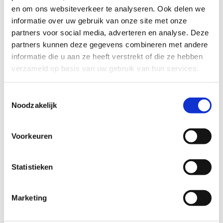
SPORTSCHOENMATEN.
en om ons websiteverkeer te analyseren. Ook delen we
informatie over uw gebruik van onze site met onze
Bekijk hier welke UK, FR, IT of US maat jij nodig hebt. Het kan
partners voor social media, adverteren en analyse. Deze
soms voorkomen dat merken verschillende marges
partners kunnen deze gegevens combineren met andere
aanhouden, bekijk
hier
dan onze maattabel per merk
informatie die u aan ze heeft verstrekt of die ze hebben
uitgesplitst.
verzameld op basis van uw gebruik van hun services.
Toestemmingsselectie
Noodzakelijk
Voorkeuren
Statistieken
Marketing