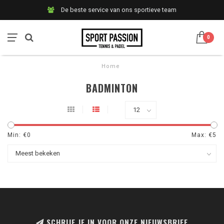
De beste service van ons sportieve team
0
Home
BADMINTON
Min: €
0
Max: €
5
SCHRIJF JE IN VOOR ONZE NIEUWSBRIEF