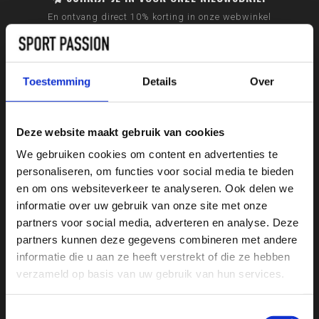
En ontvang direct 10% korting in onze webwinkel
Toestemming
Details
Over
Deze website maakt gebruik van cookies
We gebruiken cookies om content en advertenties te
personaliseren, om functies voor social media te bieden
en om ons websiteverkeer te analyseren. Ook delen we
informatie over uw gebruik van onze site met onze
partners voor social media, adverteren en analyse. Deze
partners kunnen deze gegevens combineren met andere
Sport Passion
informatie die u aan ze heeft verstrekt of die ze hebben
verzameld op basis van uw gebruik van hun services.
Bussumerstraat 60
1211 BL
Toestemmingsselectie
Hilversum