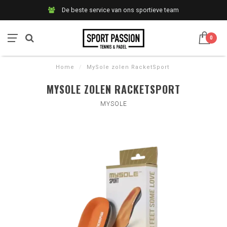
De beste service van ons sportieve team
0
Home
/
MySole zolen RacketSport
MYSOLE ZOLEN RACKETSPORT
MYSOLE