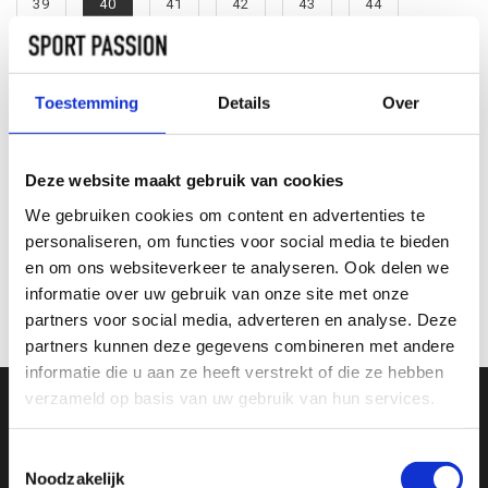
39
40
41
42
43
44
45
Toestemming
Details
Over
TOEVOEGEN AAN
WINKELWAGEN
Deze website maakt gebruik van cookies
INFORMATIE
We gebruiken cookies om content en advertenties te
personaliseren, om functies voor social media te bieden
en om ons websiteverkeer te analyseren. Ook delen we
Geen informatie gevonden
informatie over uw gebruik van onze site met onze
partners voor social media, adverteren en analyse. Deze
partners kunnen deze gegevens combineren met andere
informatie die u aan ze heeft verstrekt of die ze hebben
verzameld op basis van uw gebruik van hun services.
SCHRIJF JE IN VOOR ONZE NIEUWSBRIEF
Toestemmingsselectie
En ontvang direct 10% korting in onze webwinkel
Noodzakelijk