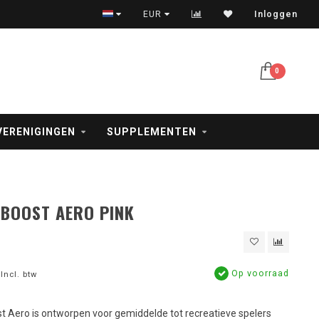
Veilig betalen met iDeal, creditcard en PayPal
EUR
Inloggen
0
VERENIGINGEN
SUPPLEMENTEN
BOOST AERO PINK
Op voorraad
Incl. btw
t Aero is ontworpen voor gemiddelde tot recreatieve spelers