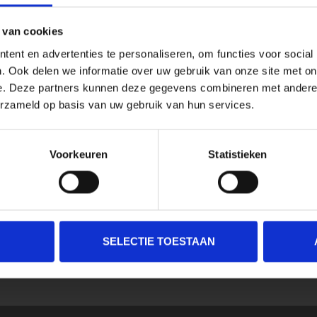
 van cookies
ent en advertenties te personaliseren, om functies voor social
. Ook delen we informatie over uw gebruik van onze site met on
e. Deze partners kunnen deze gegevens combineren met andere i
erzameld op basis van uw gebruik van hun services.
Voorkeuren
Statistieken
SELECTIE TOESTAAN
SCHRIJF JE IN VOOR ONZE NIEUWSBRIEF
En ontvang direct 10% korting in onze webwinkel