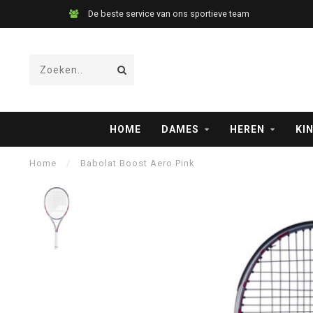
De beste service van ons sportieve team
HOME
DAMES
HEREN
KI
Home
/
Babolat Boost Aero Pink