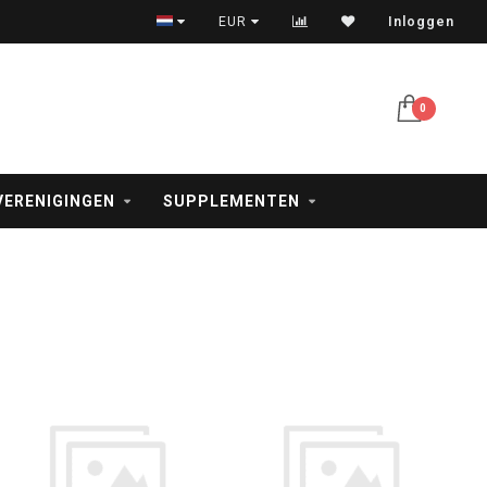
Veilig betalen met iDeal, creditcard en PayPal
EUR
Inloggen
0
VERENIGINGEN
SUPPLEMENTEN