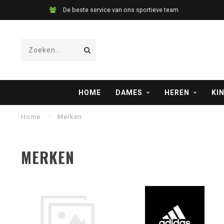
De beste service van ons sportieve team
HOME
DAMES
HEREN
KI
Home
/
Merken
MERKEN