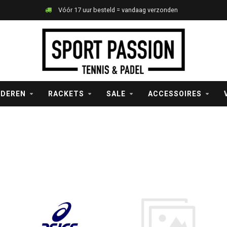
Vóór 17 uur besteld = vandaag verzonden
NDEREN
RACKETS
SALE
ACCESSOIRES