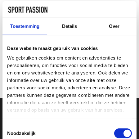
3-pack
Toestemming
Details
Over
TOEVOEGEN AAN
WINKELWAGEN
Deze website maakt gebruik van cookies
INFORMATIE
We gebruiken cookies om content en advertenties te
personaliseren, om functies voor social media te bieden
en om ons websiteverkeer te analyseren. Ook delen we
Geen informatie gevonden
informatie over uw gebruik van onze site met onze
partners voor social media, adverteren en analyse. Deze
partners kunnen deze gegevens combineren met andere
informatie die u aan ze heeft verstrekt of die ze hebben
verzameld op basis van uw gebruik van hun services.
SCHRIJF JE IN VOOR ONZE NIEUWSBRIEF
Toestemmingsselectie
En ontvang direct 10% korting in onze webwinkel
Noodzakelijk