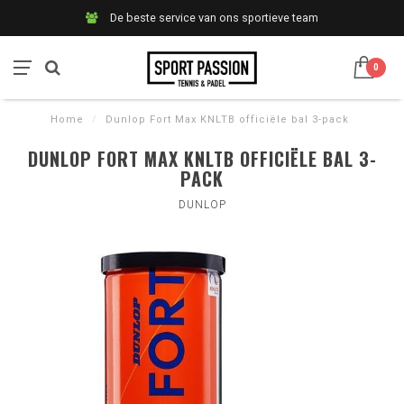
De beste service van ons sportieve team
0
Home
/
Dunlop Fort Max KNLTB officiële bal 3-pack
DUNLOP FORT MAX KNLTB OFFICIËLE BAL 3-
PACK
DUNLOP