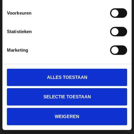
Voorkeuren
Statistieken
Marketing
ALLES TOESTAAN
Sport Passion
SELECTIE TOESTAAN
Bussumerstraat 60
1211 BL
Hilversum
WEIGEREN
+31 35 6225294