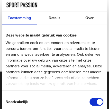
Zwart
TOEVOEGEN AAN
Toestemming
Details
Over
WINKELWAGEN
INFORMATIE
Deze website maakt gebruik van cookies
We gebruiken cookies om content en advertenties te
personaliseren, om functies voor social media te bieden
Geen informatie gevonden
en om ons websiteverkeer te analyseren. Ook delen we
informatie over uw gebruik van onze site met onze
partners voor social media, adverteren en analyse. Deze
partners kunnen deze gegevens combineren met andere
informatie die u aan ze heeft verstrekt of die ze hebben
verzameld op basis van uw gebruik van hun services.
SCHRIJF JE IN VOOR ONZE NIEUWSBRIEF
En ontvang direct 10% korting in onze webwinkel
Toestemmingsselectie
Noodzakelijk