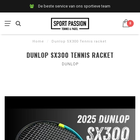
De beste service van ons sportieve team
0
Home
/
Dunlop SX300 Tennis racket
DUNLOP SX300 TENNIS RACKET
DUNLOP