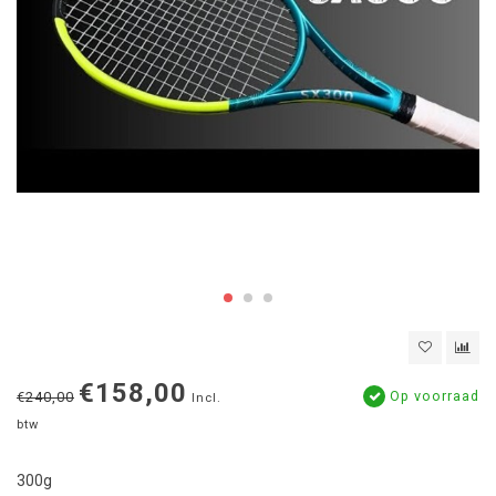
€158,00
Op voorraad
€240,00
Incl.
btw
300g