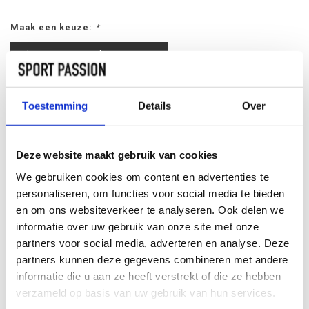
Maak een keuze:
*
Kleur: Groen/Geel Gripmaat: 1
Kleur: Groen/Geel Gripmaat: 2
Toestemming
Details
Over
Kleur: Groen/Geel Gripmaat: 3
Deze website maakt gebruik van cookies
TOEVOEGEN AAN
WINKELWAGEN
We gebruiken cookies om content en advertenties te
personaliseren, om functies voor social media te bieden
INFORMATIE
en om ons websiteverkeer te analyseren. Ook delen we
informatie over uw gebruik van onze site met onze
partners voor social media, adverteren en analyse. Deze
partners kunnen deze gegevens combineren met andere
Geen informatie gevonden
informatie die u aan ze heeft verstrekt of die ze hebben
verzameld op basis van uw gebruik van hun services.