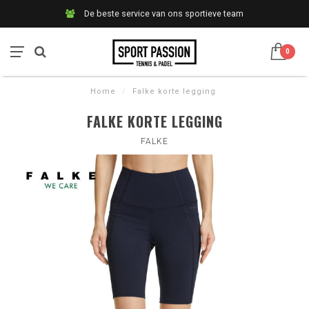
De beste service van ons sportieve team
0
Home
/
Falke korte legging
FALKE KORTE LEGGING
FALKE