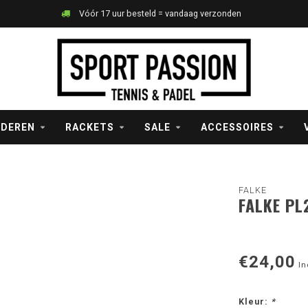
Vóór 17 uur besteld = vandaag verzonden
NDEREN
RACKETS
SALE
ACCESSOIRES
FALKE
FALKE PL
€24,00
In
Kleur:
*