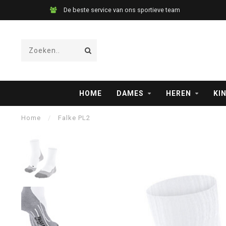
De beste service van ons sportieve team
HOME
DAMES
HEREN
KI
Home
/
Falke PL2