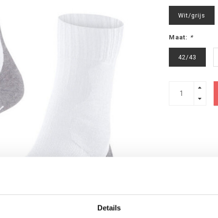
Wit/grijs
Maat:
*
42/43
Details