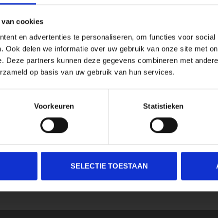
 van cookies
ent en advertenties te personaliseren, om functies voor social
. Ook delen we informatie over uw gebruik van onze site met on
e. Deze partners kunnen deze gegevens combineren met andere i
erzameld op basis van uw gebruik van hun services.
Voorkeuren
Statistieken
SELECTIE TOESTAAN
SCHRIJF JE IN VOOR ONZE NIEUWSBRIEF
En ontvang direct 10% korting in onze webwinkel