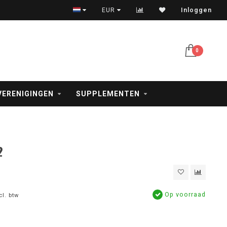
Veilig betalen met iDeal, creditcard en PayPal
EUR
Inloggen
0
VERENIGINGEN
SUPPLEMENTEN
2
Op voorraad
cl. btw