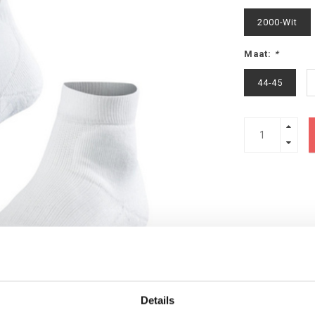
2000-Wit
Maat:
*
44-45
Details