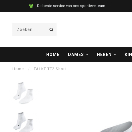
De beste service van ons sportieve team
HOME
DAMES
HEREN
KI
Home
/
FALKE TE2 Short