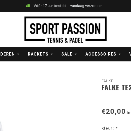
Vóór 17 uur besteld = vandaag verzonden
NDEREN
RACKETS
SALE
ACCESSOIRES
FALKE
FALKE TE
€20,00
In
Kleur:
*