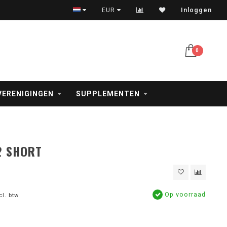
Veilig betalen met iDeal, creditcard en PayPal
EUR
Inloggen
0
VERENIGINGEN
SUPPLEMENTEN
2 SHORT
Op voorraad
cl. btw