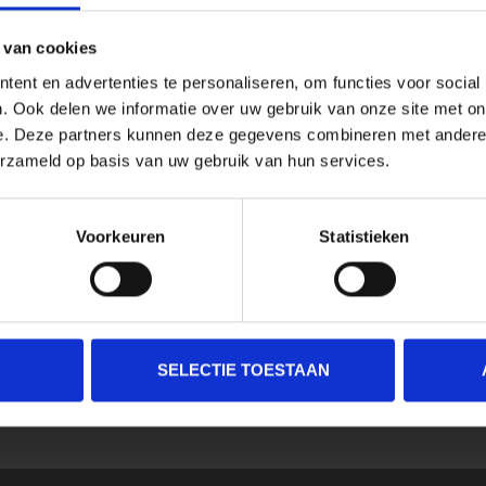
 van cookies
ent en advertenties te personaliseren, om functies voor social
. Ook delen we informatie over uw gebruik van onze site met on
e. Deze partners kunnen deze gegevens combineren met andere i
erzameld op basis van uw gebruik van hun services.
Voorkeuren
Statistieken
SELECTIE TOESTAAN
SCHRIJF JE IN VOOR ONZE NIEUWSBRIEF
En ontvang direct 10% korting in onze webwinkel