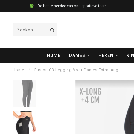
De beste service van ons sportieve team
HOME
DAMES
HEREN
KI
Home
/
Fusion C3 Legging Voor Dames Extra lang