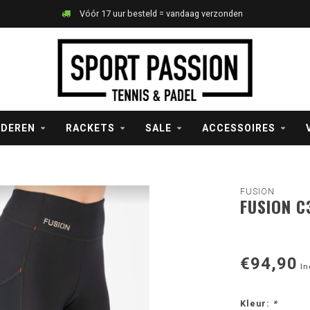
Vóór 17 uur besteld = vandaag verzonden
NDEREN
RACKETS
SALE
ACCESSOIRES
FUSION
FUSION C
€94,90
In
Kleur:
*