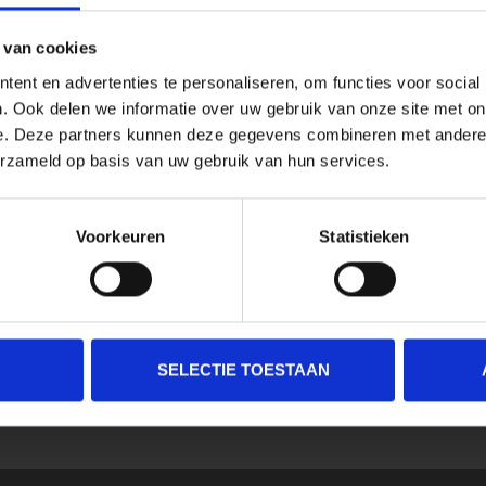
 van cookies
ent en advertenties te personaliseren, om functies voor social
. Ook delen we informatie over uw gebruik van onze site met on
e. Deze partners kunnen deze gegevens combineren met andere i
erzameld op basis van uw gebruik van hun services.
Voorkeuren
Statistieken
SELECTIE TOESTAAN
SCHRIJF JE IN VOOR ONZE NIEUWSBRIEF
En ontvang direct 10% korting in onze webwinkel