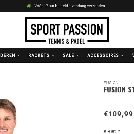
Vóór 17 uur besteld = vandaag verzonden
NDEREN
RACKETS
SALE
ACCESSOIRES
FUSION
FUSION S
€109,99
Kleur:
*