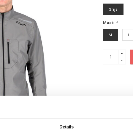
Grijs
Maat:
*
M
L
Details