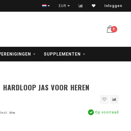
Veilig betalen met iDeal, creditcard en PayPal
EUR
Inloggen
0
VERENIGINGEN
SUPPLEMENTEN
1 HARDLOOP JAS VOOR HEREN
Op voorraad
Incl. btw