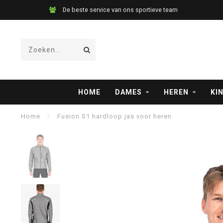
De beste service van ons sportieve team
HOME
DAMES
HEREN
KI
Home
/
Fusion S1 hardloop jas voor heren