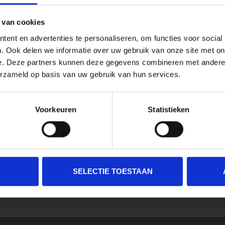
 van cookies
ent en advertenties te personaliseren, om functies voor social
. Ook delen we informatie over uw gebruik van onze site met on
e. Deze partners kunnen deze gegevens combineren met andere i
erzameld op basis van uw gebruik van hun services.
Voorkeuren
Statistieken
SELECTIE TOESTAAN
SCHRIJF JE IN VOOR ONZE NIEUWSBRIEF
En ontvang direct 10% korting in onze webwinkel