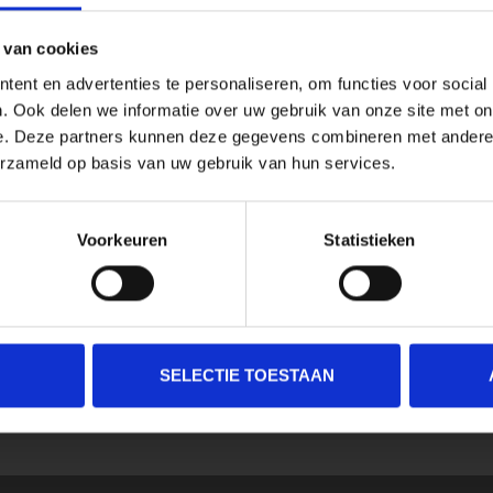
 van cookies
ent en advertenties te personaliseren, om functies voor social
. Ook delen we informatie over uw gebruik van onze site met on
e. Deze partners kunnen deze gegevens combineren met andere i
erzameld op basis van uw gebruik van hun services.
Voorkeuren
Statistieken
SELECTIE TOESTAAN
SCHRIJF JE IN VOOR ONZE NIEUWSBRIEF
En ontvang direct 10% korting in onze webwinkel