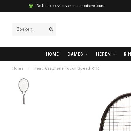
De beste service van ons sportieve team
HOME
DAMES
HEREN
KI
Home
/
Head Graphene Touch Speed XTR