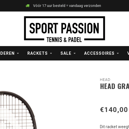
Vóór 17 uur besteld = vandaag verzonden
NDEREN
RACKETS
SALE
ACCESSOIRES
HEAD
HEAD GRA
€140,00
Dit racket weegt