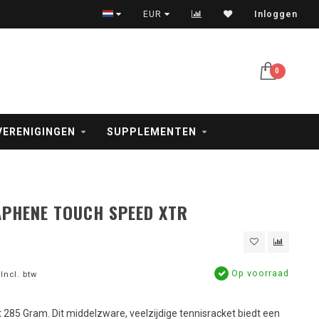
Veilig betalen met iDeal, creditcard en PayPal
EUR
Inloggen
0
VERENIGINGEN
SUPPLEMENTEN
PHENE TOUCH SPEED XTR
Op voorraad
Incl. btw
 285 Gram. Dit middelzware, veelzijdige tennisracket biedt een