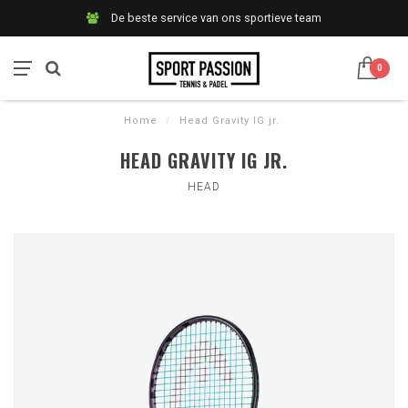
De beste service van ons sportieve team
0
Home
/
Head Gravity IG jr.
HEAD GRAVITY IG JR.
HEAD