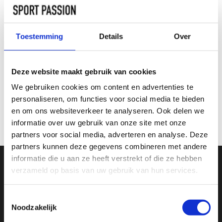
21 inch
23 inch
25 inch
26inch
TOEVOEGEN AAN
Toestemming
Details
Over
WINKELWAGEN
INFORMATIE
Deze website maakt gebruik van cookies
We gebruiken cookies om content en advertenties te
personaliseren, om functies voor social media te bieden
Geen informatie gevonden
en om ons websiteverkeer te analyseren. Ook delen we
informatie over uw gebruik van onze site met onze
partners voor social media, adverteren en analyse. Deze
partners kunnen deze gegevens combineren met andere
informatie die u aan ze heeft verstrekt of die ze hebben
verzameld op basis van uw gebruik van hun services.
SCHRIJF JE IN VOOR ONZE NIEUWSBRIEF
En ontvang direct 10% korting in onze webwinkel
Toestemmingsselectie
Noodzakelijk