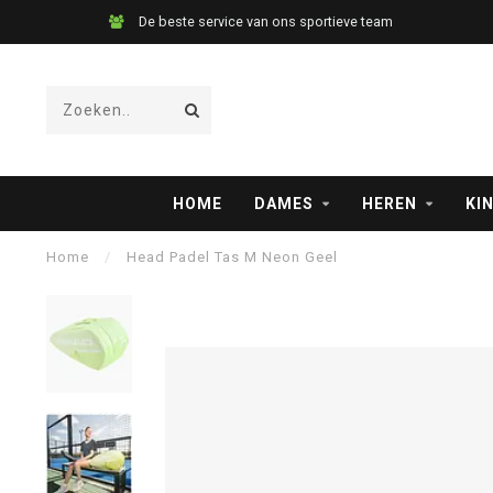
De beste service van ons sportieve team
HOME
DAMES
HEREN
KI
Home
/
Head Padel Tas M Neon Geel