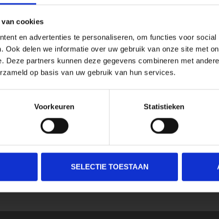
 van cookies
ent en advertenties te personaliseren, om functies voor social
. Ook delen we informatie over uw gebruik van onze site met on
e. Deze partners kunnen deze gegevens combineren met andere i
erzameld op basis van uw gebruik van hun services.
Voorkeuren
Statistieken
SELECTIE TOESTAAN
SCHRIJF JE IN VOOR ONZE NIEUWSBRIEF
En ontvang direct 10% korting in onze webwinkel