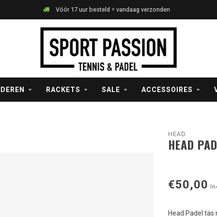
Vóór 17 uur besteld = vandaag verzonden
NDEREN
RACKETS
SALE
ACCESSOIRES
HEAD
HEAD PAD
€50,00
In
Head Padel tas 