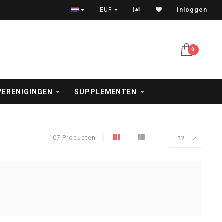
Veilig betalen met iDeal, creditcard en PayPal
EUR
Inloggen
0
VERENIGINGEN
SUPPLEMENTEN
107 Producten