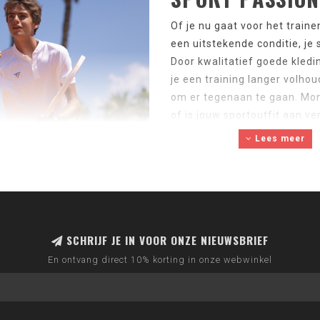
Of je nu gaat voor het train
een uitstekende conditie, je s
Door kwalitatief goede kledin
je een training langer volhou
om er tegenaan te gaan. Mom
of is jouw sportoutfit aan ve
adres. Naast sportkleding v
Lees meer
sportkleding voor kinderen
.
ONS AANBOD I
Sport Passion heeft een zee
sportshirts zoals de
Techknit
SCHRIJF JE IN VOOR ONZE NIEUWSBRIEF
veel korte sportbroeken zoa
En ontvang direct 10% korting in onze webwinkel
Tevens kun je bij ons ook he
Passion heeft alles wat je zo
elkaar te combineren. Door h
nieuwe sportoutfit.