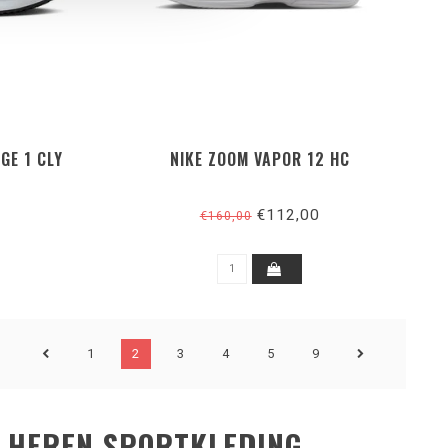
GE 1 CLY
NIKE ZOOM VAPOR 12 HC
€112,00
€160,00
1
2
3
4
5
9
 HEREN SPORTKLEDING