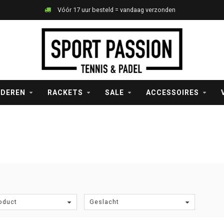
Vóór 17 uur besteld = vandaag verzonden
NDEREN
RACKETS
SALE
ACCESSOIRES
oduct
Geslacht