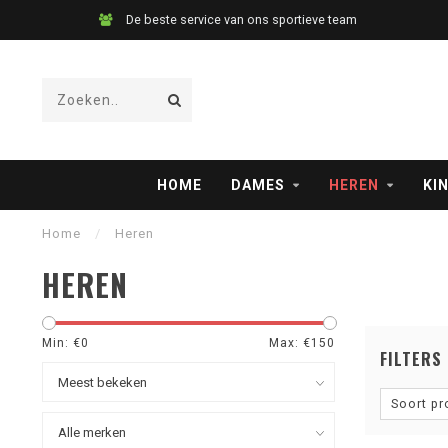
De beste service van ons sportieve team
HOME
DAMES
HEREN
KI
Home
/
Heren
HEREN
Min: €
0
Max: €
150
FILTERS
Soort pr