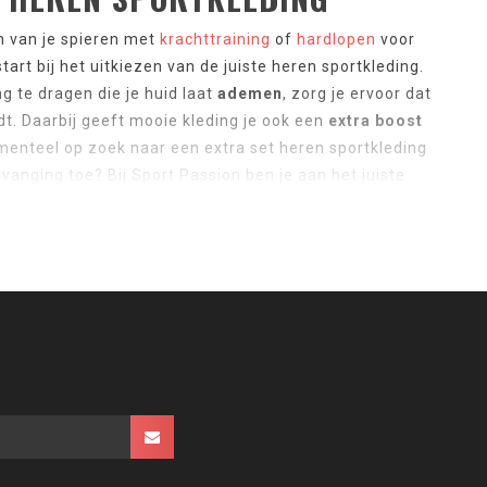
en van je spieren met
krachttraining
of
hardlopen
voor
tart bij het uitkiezen van de juiste heren sportkleding.
g te dragen die je huid laat
ademen
, zorg je ervoor dat
dt. Daarbij geeft mooie kleding je ook een
extra boost
enteel op zoek naar een extra set heren sportkleding
rvanging toe? Bij Sport Passion ben je aan het juiste
oor heren, verkopen we ook
sportkleding voor dames
en
N HEREN SPORTKLEDING
r ruim aanbod in heren bovenkleding met luchtige
 Ultra Shirt
en sportjassen. Daarbij verkopen we ook
ls de
Launch Run Korte Broek
, en joggingbroeken.
t ideale paar sportschoenen vinden. Kortom, Sport
ekt. Daarbij zijn de kleuren van alle artikelen goed met
et ruime assortiment kun je in één keer slagen voor je