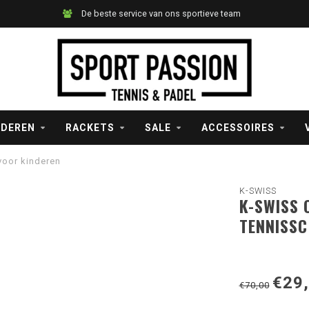
De beste service van ons sportieve team
NDEREN
RACKETS
SALE
ACCESSOIRES
voor kinderen
K-SWISS
K-SWISS 
TENNISSC
€29
€70,00