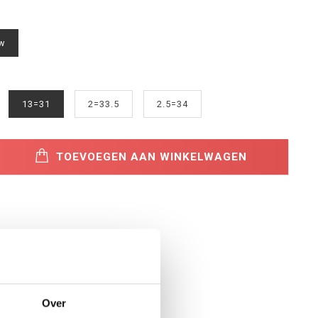
w
13=31
2=33.5
2.5=34
TOEVOEGEN AAN WINKELWAGEN
Over