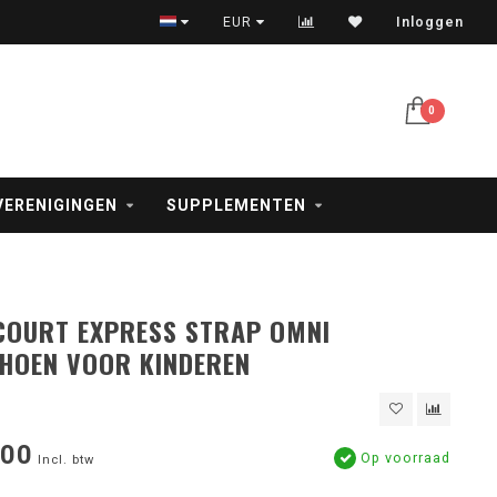
Vóór 17 uur besteld = vandaag verzonden
EUR
Inloggen
0
VERENIGINGEN
SUPPLEMENTEN
COURT EXPRESS STRAP OMNI
HOEN VOOR KINDEREN
,00
Op voorraad
Incl. btw