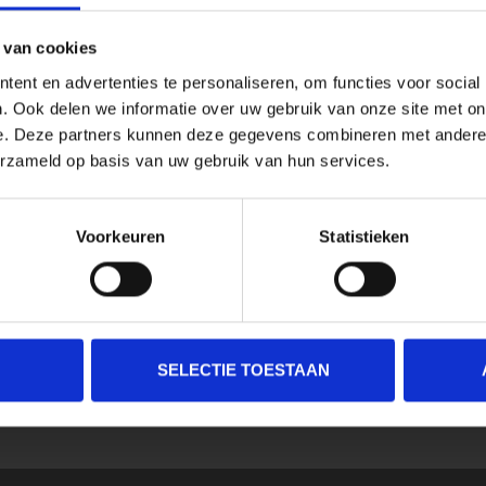
 van cookies
ent en advertenties te personaliseren, om functies voor social
. Ook delen we informatie over uw gebruik van onze site met on
e. Deze partners kunnen deze gegevens combineren met andere i
erzameld op basis van uw gebruik van hun services.
Voorkeuren
Statistieken
SELECTIE TOESTAAN
SCHRIJF JE IN VOOR ONZE NIEUWSBRIEF
En ontvang direct 10% korting in onze webwinkel