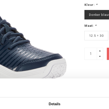
Kleur:
*
Donker blau
Maat:
*
12.5 = 30
Details