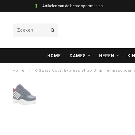
Artikelen van de beste sportmerken
HOME
DAMES
HEREN
KI
Home
/
K-Swiss Court Express Strap Omni Tennisschoen 