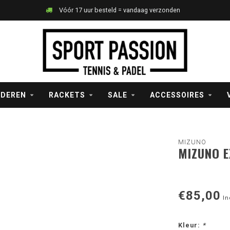
Vóór 17 uur besteld = vandaag verzonden
NDEREN
RACKETS
SALE
ACCESSOIRES
MIZUNO
MIZUNO E
€85,00
In
Kleur:
*