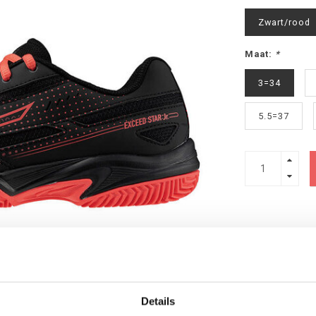
Zwart/rood
Maat:
*
3=34
5.5=37
Details