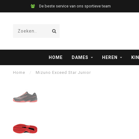
De beste service van ons sportieve team
HOME
DAMES
HEREN
KI
Home
/
Mizuno Exceed Star Junior