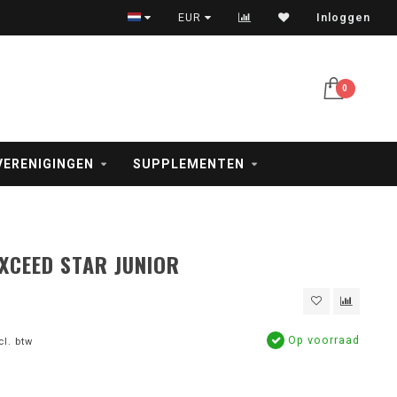
Veilig betalen met iDeal, creditcard en PayPal
EUR
Inloggen
0
VERENIGINGEN
SUPPLEMENTEN
XCEED STAR JUNIOR
Op voorraad
cl. btw