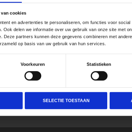
 van cookies
ent en advertenties te personaliseren, om functies voor social
. Ook delen we informatie over uw gebruik van onze site met on
e. Deze partners kunnen deze gegevens combineren met andere i
erzameld op basis van uw gebruik van hun services.
Voorkeuren
Statistieken
SELECTIE TOESTAAN
SCHRIJF JE IN VOOR ONZE NIEUWSBRIEF
En ontvang direct 10% korting in onze webwinkel