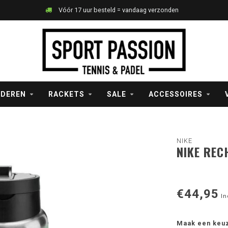
Vóór 17 uur besteld = vandaag verzonden
NDEREN
RACKETS
SALE
ACCESSOIRES
NIKE
NIKE REC
€44,95
In
Maak een keu