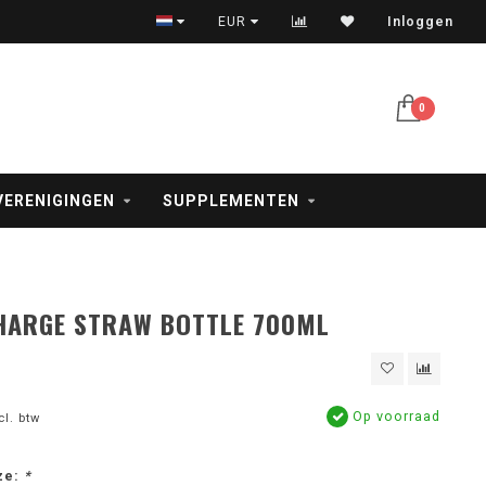
Veilig betalen met iDeal, creditcard en PayPal
EUR
Inloggen
0
VERENIGINGEN
SUPPLEMENTEN
HARGE STRAW BOTTLE 700ML
Op voorraad
cl. btw
ze:
*