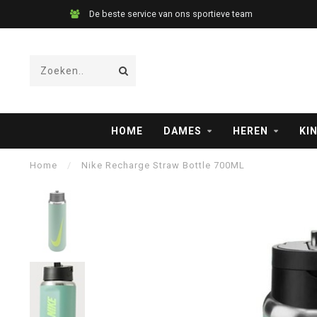
De beste service van ons sportieve team
HOME
DAMES
HEREN
KI
Home
/
Nike Recharge Straw Bottle 700ML