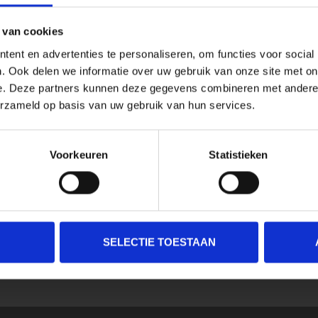
 van cookies
ent en advertenties te personaliseren, om functies voor social
. Ook delen we informatie over uw gebruik van onze site met on
e. Deze partners kunnen deze gegevens combineren met andere i
erzameld op basis van uw gebruik van hun services.
Voorkeuren
Statistieken
SELECTIE TOESTAAN
SCHRIJF JE IN VOOR ONZE NIEUWSBRIEF
En ontvang direct 10% korting in onze webwinkel