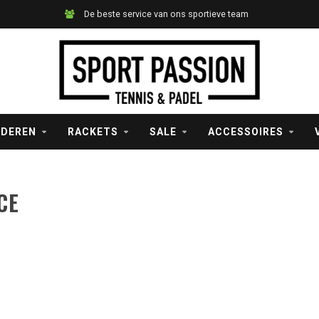
De beste service van ons sportieve team
NDEREN
RACKETS
SALE
ACCESSOIRES
CE