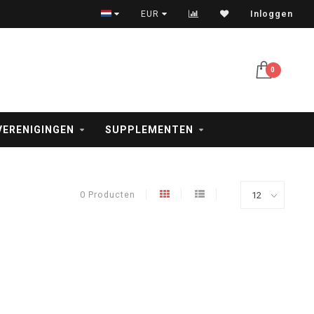
Vóór 17 uur besteld = vandaag verzonden
EUR
Inloggen
0
VERENIGINGEN
SUPPLEMENTEN
0 Producten