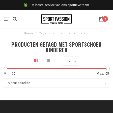
De beste service van ons sportieve team
0
Home
/
Tags
/
sportschoen kinderen
PRODUCTEN GETAGD MET SPORTSCHOEN
KINDEREN
Min: €
0
Max: €
5