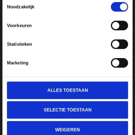
Toestemmingsselectie
Hilversum
Noodzakelijk
+31 35 6225294
Voorkeuren
0630205765
welkom@sportpassion.nl
Statistieken
Marketing
ALLES TOESTAAN
INFORMATIE
Over Sport Passion
SELECTIE TOESTAAN
Betaalmethoden
Algemene voorwaarden
WEIGEREN
Privacy verklaring