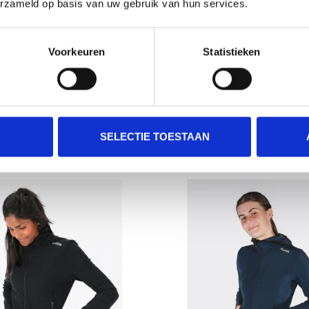
erzameld op basis van uw gebruik van hun services.
Voorkeuren
Statistieken
BRE TEAM TECH TRUI VOOR
FUSION TRUI LANGE MOUW
DAMES
RITS DAMES
€30,00
€99,00
€60,00
SELECTIE TOESTAAN