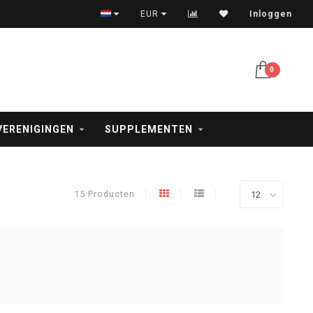
Veilig betalen met iDeal, creditcard en PayPal
EUR
Inloggen
0
VERENIGINGEN
SUPPLEMENTEN
15 Producten