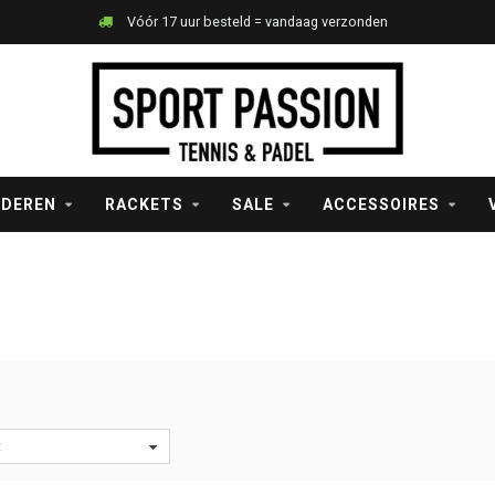
Vóór 17 uur besteld = vandaag verzonden
NDEREN
RACKETS
SALE
ACCESSOIRES
t