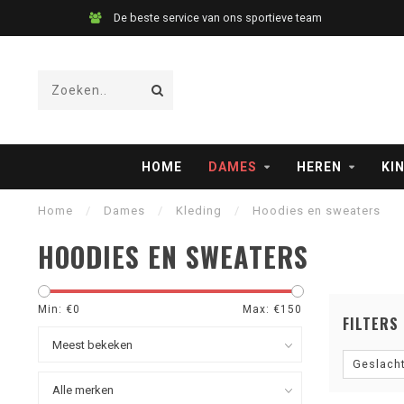
De beste service van ons sportieve team
HOME
DAMES
HEREN
KI
Home
/
Dames
/
Kleding
/
Hoodies en sweaters
HOODIES EN SWEATERS
Min: €
0
Max: €
150
FILTERS
Geslach