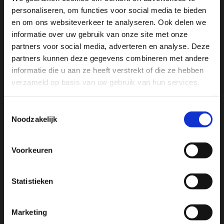
SCHRIJF JE IN VOOR ONZE NIEUWSBRIEF
personaliseren, om functies voor social media te bieden
En ontvang direct 10% korting in onze webwinkel
en om ons websiteverkeer te analyseren. Ook delen we
informatie over uw gebruik van onze site met onze
partners voor social media, adverteren en analyse. Deze
partners kunnen deze gegevens combineren met andere
informatie die u aan ze heeft verstrekt of die ze hebben
verzameld op basis van uw gebruik van hun services.
Toestemmingsselectie
Noodzakelijk
Voorkeuren
Sport Passion
Statistieken
Bussumerstraat 60
1211 BL
Marketing
Hilversum