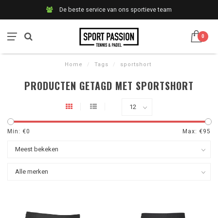
De beste service van ons sportieve team
0
Home
/
Tags
/
sportshort
PRODUCTEN GETAGD MET SPORTSHORT
Min: €
0
Max: €
95