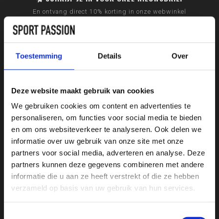
En ontvang direct 10% korting in onze webwinkel
Toestemming
Details
Over
Deze website maakt gebruik van cookies
We gebruiken cookies om content en advertenties te
personaliseren, om functies voor social media te bieden
en om ons websiteverkeer te analyseren. Ook delen we
informatie over uw gebruik van onze site met onze
partners voor social media, adverteren en analyse. Deze
partners kunnen deze gegevens combineren met andere
Sport Passion
informatie die u aan ze heeft verstrekt of die ze hebben
verzameld op basis van uw gebruik van hun services.
Bussumerstraat 60
1211 BL
Toestemmingsselectie
Hilversum