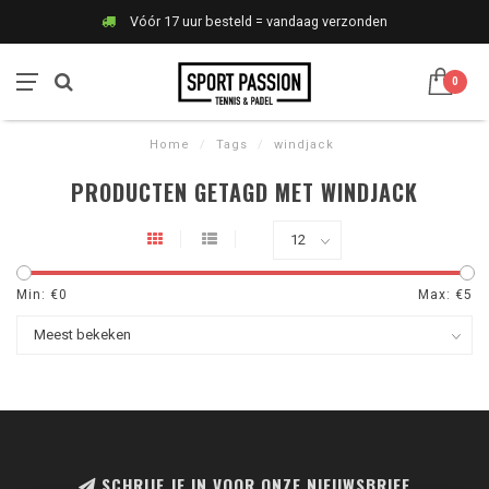
Vóór 17 uur besteld = vandaag verzonden
0
Home
/
Tags
/
windjack
PRODUCTEN GETAGD MET WINDJACK
Min: €
0
Max: €
5
SCHRIJF JE IN VOOR ONZE NIEUWSBRIEF