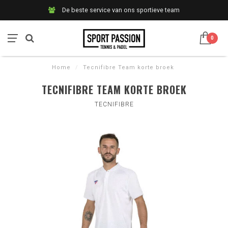
De beste service van ons sportieve team
0
Home
/
Tecnifibre Team korte broek
TECNIFIBRE TEAM KORTE BROEK
TECNIFIBRE