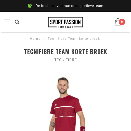
De beste service van ons sportieve team
0
Home
/
Tecnifibre Team korte broek
TECNIFIBRE TEAM KORTE BROEK
TECNIFIBRE