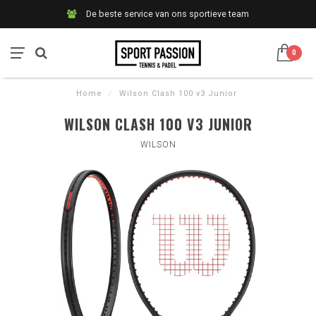
De beste service van ons sportieve team
0
Home
/
Wilson Clash 100 v3 Junior
WILSON CLASH 100 V3 JUNIOR
WILSON