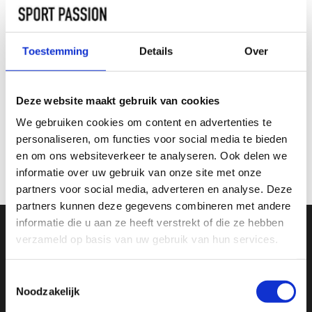
Maat: 26
TOEVOEGEN AAN
Toestemming
Details
Over
WINKELWAGEN
INFORMATIE
Deze website maakt gebruik van cookies
We gebruiken cookies om content en advertenties te
personaliseren, om functies voor social media te bieden
Geen informatie gevonden
en om ons websiteverkeer te analyseren. Ook delen we
informatie over uw gebruik van onze site met onze
partners voor social media, adverteren en analyse. Deze
partners kunnen deze gegevens combineren met andere
informatie die u aan ze heeft verstrekt of die ze hebben
verzameld op basis van uw gebruik van hun services.
SCHRIJF JE IN VOOR ONZE NIEUWSBRIEF
En ontvang direct 10% korting in onze webwinkel
Toestemmingsselectie
Noodzakelijk