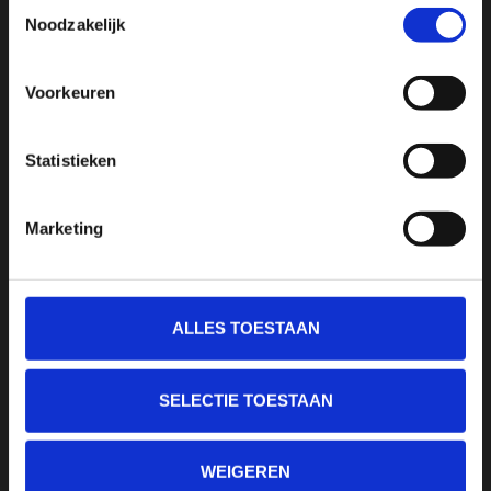
Toestemmingsselectie
SCHRIJF JE IN VOOR ONZE NIEUWSBRIEF
Noodzakelijk
En ontvang direct 10% korting in onze webwinkel
Voorkeuren
Statistieken
Marketing
ALLES TOESTAAN
SELECTIE TOESTAAN
Sport Passion
Bussumerstraat 60
WEIGEREN
1211 BL