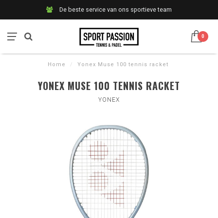
De beste service van ons sportieve team
0
Home
/
Yonex Muse 100 tennis racket
YONEX MUSE 100 TENNIS RACKET
YONEX