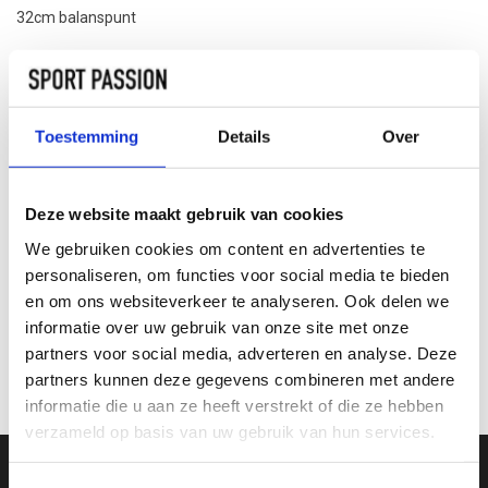
32cm balanspunt
Maak een keuze:
*
Kleur: zilver, verkrijgbaar bij ons in de winkel
Toestemming
Details
Over
TOEVOEGEN AAN
WINKELWAGEN
Deze website maakt gebruik van cookies
We gebruiken cookies om content en advertenties te
INFORMATIE
personaliseren, om functies voor social media te bieden
en om ons websiteverkeer te analyseren. Ook delen we
informatie over uw gebruik van onze site met onze
Geen informatie gevonden
partners voor social media, adverteren en analyse. Deze
partners kunnen deze gegevens combineren met andere
informatie die u aan ze heeft verstrekt of die ze hebben
verzameld op basis van uw gebruik van hun services.