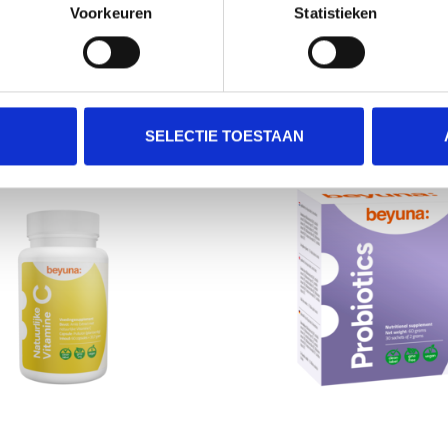
Voorkeuren
Statistieken
€86,59
€85,05
SELECTIE TOESTAAN