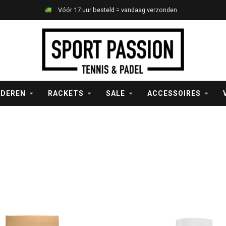
Vóór 17 uur besteld = vandaag verzonden
NDEREN
RACKETS
SALE
ACCESSOIRES