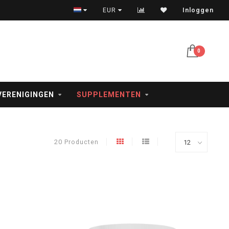
Veilig betalen met iDeal, creditcard en PayPal
EUR
Inloggen
0
VERENIGINGEN
SUPPLEMENTEN
20 Producten