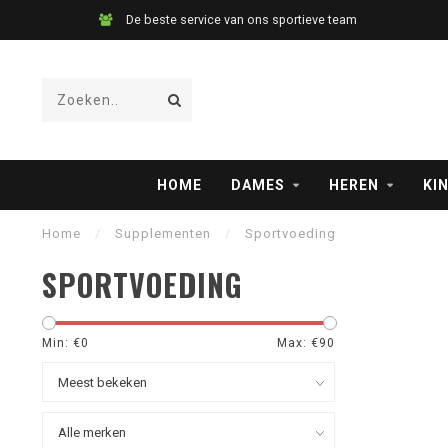
De beste service van ons sportieve team
HOME
DAMES
HEREN
KI
Home
/
Supplementen
/
Sportvoeding
SPORTVOEDING
Min: €
0
Max: €
90