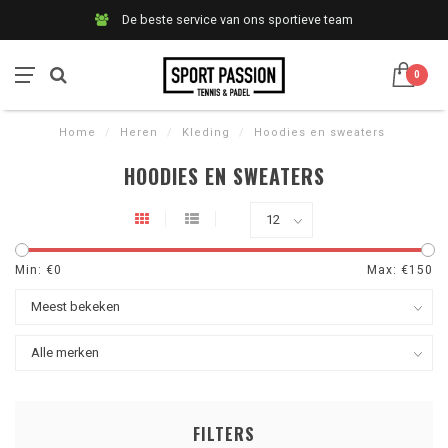
De beste service van ons sportieve team
0
Home
/
Heren
/
Kleding
/
Hoodies en sweaters
HOODIES EN SWEATERS
Min: €
0
Max: €
150
FILTERS